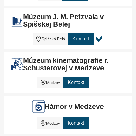
Múzeum J. M. Petzvala v
Spišskej Belej
Kontakt
Spišská Belá
Múzeum kinematografie r.
Schusterovej v Medzeve
Kontakt
Medzev
Hámor v Medzeve
Kontakt
Medzev